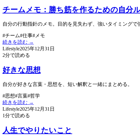
チームメモ：勝ち筋を作るための自分
自分の行動指針のメモ。目的を見失わず、強いタイミングで
#
チーム
#
仕事
#
メモ
続きを読む →
Lifestyle
2025年12月31日
2
分で読める
好きな思想
自分が好きな言葉・思想を、短い解釈と一緒にまとめる。
#
思想
#
言葉
#
哲学
続きを読む →
Lifestyle
2025年12月31日
1
分で読める
人生でやりたいこと