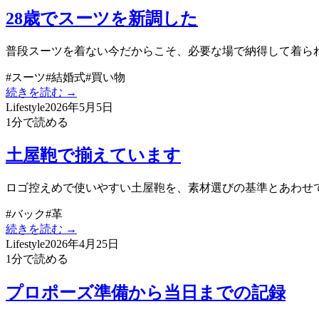
28歳でスーツを新調した
普段スーツを着ない今だからこそ、必要な場で納得して着られる
#
スーツ
#
結婚式
#
買い物
続きを読む →
Lifestyle
2026年5月5日
1
分で読める
土屋鞄で揃えています
ロゴ控えめで使いやすい土屋鞄を、素材選びの基準とあわせ
#
バック
#
革
続きを読む →
Lifestyle
2026年4月25日
1
分で読める
プロポーズ準備から当日までの記録