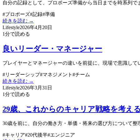
自分の記録として、プロポーズ準備から当日までを時系列で
#
プロポーズ
#
記録
#
準備
続きを読む →
Lifestyle
2026年4月20日
1
分で読める
良いリーダー・マネージャー
プレイヤーとマネージャーの違いを前提に、現場で意識して
#
リーダーシップ
#
マネジメント
#
チーム
続きを読む →
Lifestyle
2026年3月31日
1
分で読める
29歳、これからのキャリア戦略を考え
30歳を前に、自分の働き方・単価・将来の選び方について整
#
キャリア
#
20代後半
#
エンジニア