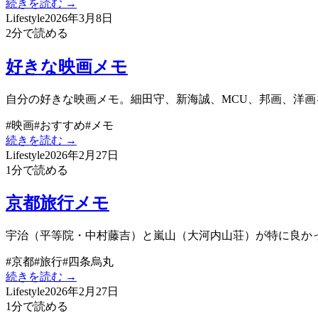
続きを読む →
Lifestyle
2026年3月8日
2
分で読める
好きな映画メモ
自分の好きな映画メモ。細田守、新海誠、MCU、邦画、洋画
#
映画
#
おすすめ
#
メモ
続きを読む →
Lifestyle
2026年2月27日
1
分で読める
京都旅行メモ
宇治（平等院・中村藤吉）と嵐山（大河内山荘）が特に良かっ
#
京都
#
旅行
#
四条烏丸
続きを読む →
Lifestyle
2026年2月27日
1
分で読める