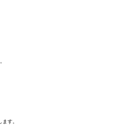
モ。
します。