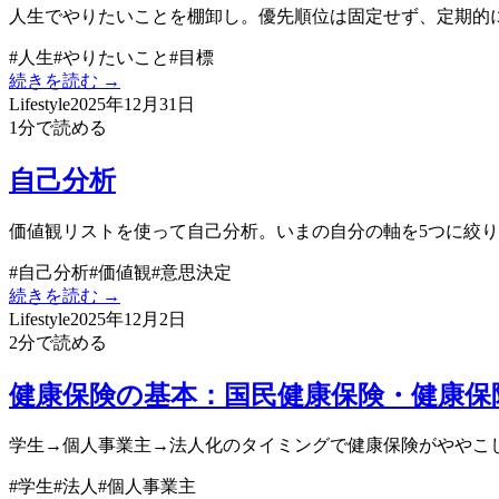
人生でやりたいことを棚卸し。優先順位は固定せず、定期的
#
人生
#
やりたいこと
#
目標
続きを読む →
Lifestyle
2025年12月31日
1
分で読める
自己分析
価値観リストを使って自己分析。いまの自分の軸を5つに絞
#
自己分析
#
価値観
#
意思決定
続きを読む →
Lifestyle
2025年12月2日
2
分で読める
健康保険の基本：国民健康保険・健康保
学生→個人事業主→法人化のタイミングで健康保険がややこ
#
学生
#
法人
#
個人事業主