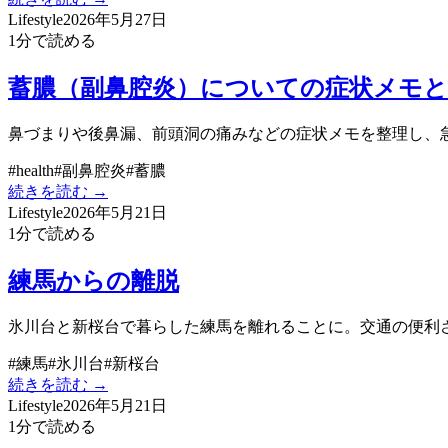
Lifestyle
2026年5月27日
1
分で読める
蓄膿（副鼻腔炎）についての症状メモと
鼻づまりや後鼻漏、前頭洞の痛みなどの症状メモを整理し、急
#
health
#
副鼻腔炎
#
蓄膿
続きを読む →
Lifestyle
2026年5月21日
1
分で読める
練馬からの離脱
氷川台と新桜台で暮らした練馬を離れることに。交通の便利
#
練馬
#
氷川台
#
新桜台
続きを読む →
Lifestyle
2026年5月21日
1
分で読める