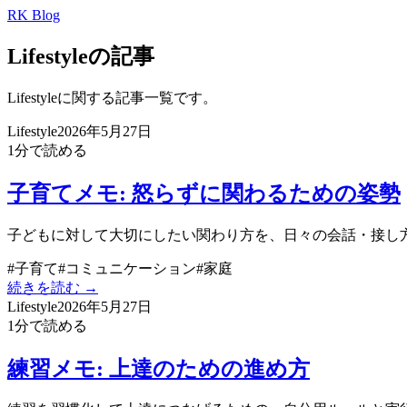
RK Blog
Lifestyleの記事
Lifestyleに関する記事一覧です。
Lifestyle
2026年5月27日
1
分で読める
子育てメモ: 怒らずに関わるための姿勢
子どもに対して大切にしたい関わり方を、日々の会話・接し
#
子育て
#
コミュニケーション
#
家庭
続きを読む →
Lifestyle
2026年5月27日
1
分で読める
練習メモ: 上達のための進め方