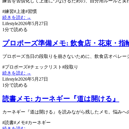
練習を習慣化して上達につなげるための、自分用ルールと実
#
練習
#
上達
#
習慣
続きを読む →
Lifestyle
2026年5月27日
1
分で読める
プロポーズ準備メモ: 飲食店・花束・
プロポーズ当日の段取りを崩さないために、飲食店オペレー
#
プロポーズ
#
チェックリスト
#
段取り
続きを読む →
Lifestyle
2026年5月27日
1
分で読める
読書メモ: カーネギー『道は開ける』
カーネギー『道は開ける』を読みながら残したメモ。悩みへ
#
読書
#
メモ
#
カーネギー
続きを読む →