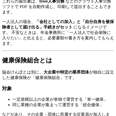
これらの届出書は、
freee人事労務
などのクラウド人事労務
ソフトで PDF を自動作成し、印刷して提出することもでき
ます。
一人法人の場合、
「会社としての加入」と「自分自身を被保
険者として届け出る」手続きがセット
になるイメージで
す。 不安なときは、年金事務所に「一人法人で社会保険に
入りたい」と伝えると、必要書類や書き方を案内してもらえ
ます。
健康保険組合とは
協会けんぽとは別に、
大企業や特定の業界団体
が独自に設立
した健康保険が「健康保険組合」です。
対象
一定規模以上の企業が単独で運営する「単一健保」
同じ業種の企業が集まって運営する「総合健保」
などがあり、その企業・団体に所属する従業員が加入しま