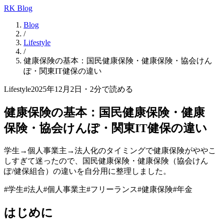
RK Blog
Blog
/
Lifestyle
/
健康保険の基本：国民健康保険・健康保険・協会けん
ぽ・関東IT健保の違い
Lifestyle
2025年12月2日
・
2
分で読める
健康保険の基本：国民健康保険・健康
保険・協会けんぽ・関東IT健保の違い
学生→個人事業主→法人化のタイミングで健康保険がややこ
しすぎて迷ったので、国民健康保険・健康保険（協会けん
ぽ/健保組合）の違いを自分用に整理しました。
#
学生
#
法人
#
個人事業主
#
フリーランス
#
健康保険
#
年金
はじめに