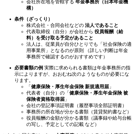
会社所在地を管轄する
年金事務所（日本年金機
構）
条件（ざっくり）
株式会社・合同会社などの
法人であること
代表取締役（自分）が会社から
役員報酬（給
料）を受け取る予定があること
法人は、従業員が自分ひとりでも「社会保険の適
用事業所」となるのが原則 （詳しい判断は年金
事務所で確認するのがおすすめです）
必要書類の例
実際に求められる書類は年金事務所の指
示によりますが、おおむね次のようなものが必要にな
ります。
「
健康保険・厚生年金保険 新規適用届
」
代表者（自分）の「
健康保険・厚生年金保険 被
保険者資格取得届
」
会社の登記事項証明書（履歴事項全部証明書）
事務所の所在地が分かる書類（賃貸契約書など）
役員報酬の金額が分かる書類（議事録や給与台帳
の写し、予定としての記載 など）