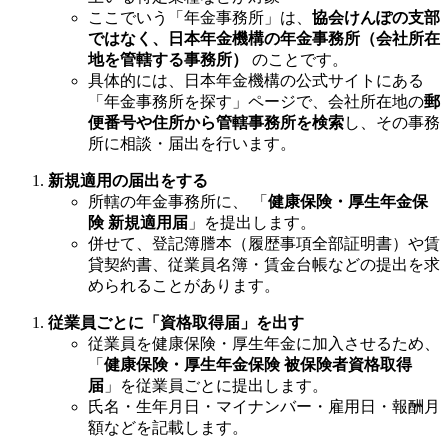
ここでいう「年金事務所」は、
協会けんぽの支部
ではなく、日本年金機構の年金事務所（会社所在
地を管轄する事務所）
のことです。
具体的には、日本年金機構の公式サイトにある
「年金事務所を探す」ページで、会社所在地の
郵
便番号や住所から管轄事務所を検索
し、その事務
所に相談・届出を行います。
新規適用の届出をする
所轄の年金事務所に、 「
健康保険・厚生年金保
険 新規適用届
」を提出します。
併せて、登記簿謄本（履歴事項全部証明書）や賃
貸契約書、従業員名簿・賃金台帳などの提出を求
められることがあります。
従業員ごとに「資格取得届」を出す
従業員を健康保険・厚生年金に加入させるため、
「
健康保険・厚生年金保険 被保険者資格取得
届
」を従業員ごとに提出します。
氏名・生年月日・マイナンバー・雇用日・報酬月
額などを記載します。