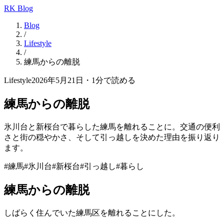
RK Blog
Blog
/
Lifestyle
/
練馬からの離脱
Lifestyle
2026年5月21日
・
1
分で読める
練馬からの離脱
氷川台と新桜台で暮らした練馬を離れることに。交通の便利
さと街の穏やかさ、そして引っ越しを決めた理由を振り返り
ます。
#
練馬
#
氷川台
#
新桜台
#
引っ越し
#
暮らし
練馬からの離脱
しばらく住んでいた練馬区を離れることにした。