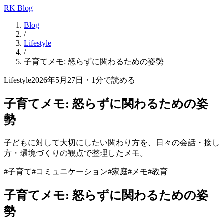
RK Blog
Blog
/
Lifestyle
/
子育てメモ: 怒らずに関わるための姿勢
Lifestyle
2026年5月27日
・
1
分で読める
子育てメモ: 怒らずに関わるための姿
勢
子どもに対して大切にしたい関わり方を、日々の会話・接し
方・環境づくりの観点で整理したメモ。
#
子育て
#
コミュニケーション
#
家庭
#
メモ
#
教育
子育てメモ: 怒らずに関わるための姿
勢