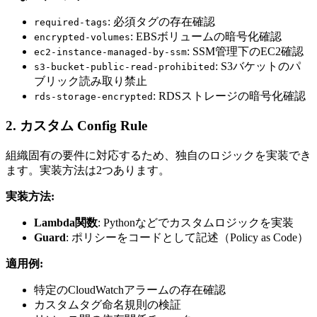
: 必須タグの存在確認
required-tags
: EBSボリュームの暗号化確認
encrypted-volumes
: SSM管理下のEC2確認
ec2-instance-managed-by-ssm
: S3バケットのパ
s3-bucket-public-read-prohibited
ブリック読み取り禁止
: RDSストレージの暗号化確認
rds-storage-encrypted
2. カスタム Config Rule
組織固有の要件に対応するため、独自のロジックを実装でき
ます。実装方法は2つあります。
実装方法:
Lambda関数
: Pythonなどでカスタムロジックを実装
Guard
: ポリシーをコードとして記述（Policy as Code）
適用例:
特定のCloudWatchアラームの存在確認
カスタムタグ命名規則の検証