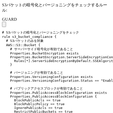
S3バケットの暗号化とバージョニングをチェックするルー
ル:
GUARD
# S3バケットの暗号化とバージョニングをチェック

rule s3_bucket_compliance {

  # S3バケットのみを対象

  AWS::S3::Bucket {

    # サーバーサイド暗号化が有効であること

    Properties.BucketEncryption exists

    Properties.BucketEncryption.ServerSideEncryptionCon
      Rules[*].ServerSideEncryptionByDefault.SSEAlgorit
    }

    # バージョニングが有効であること

    Properties.VersioningConfiguration exists

    Properties.VersioningConfiguration.Status == "Enabl
    # パブリックアクセスブロックが有効であること

    Properties.PublicAccessBlockConfiguration exists

    Properties.PublicAccessBlockConfiguration {

      BlockPublicAcls == true

      BlockPublicPolicy == true

      IgnorePublicAcls == true

      RestrictPublicBuckets == true
