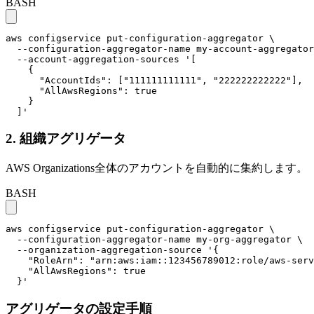
BASH
aws configservice put-configuration-aggregator \

  --configuration-aggregator-name my-account-aggregator
  --account-aggregation-sources '[

    {

      "AccountIds": ["111111111111", "222222222222"],

      "AllAwsRegions": true

    }

  ]'
2. 組織アグリゲータ
AWS Organizations全体のアカウントを自動的に集約します。
BASH
aws configservice put-configuration-aggregator \

  --configuration-aggregator-name my-org-aggregator \

  --organization-aggregation-source '{

    "RoleArn": "arn:aws:iam::123456789012:role/aws-serv
    "AllAwsRegions": true

  }'
アグリゲータの設定手順