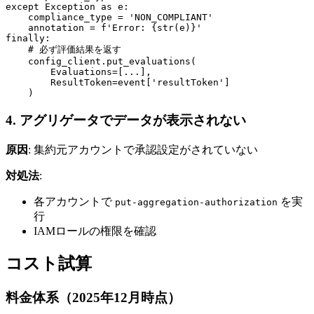
except Exception as e:

    compliance_type = 'NON_COMPLIANT'

    annotation = f'Error: {str(e)}'

finally:

    # 必ず評価結果を返す

    config_client.put_evaluations(

        Evaluations=[...],

        ResultToken=event['resultToken']

    )
4. アグリゲータでデータが表示されない
原因
: 集約元アカウントで承認設定がされていない
対処法
:
各アカウントで
を実
put-aggregation-authorization
行
IAMロールの権限を確認
コスト試算
料金体系（2025年12月時点）