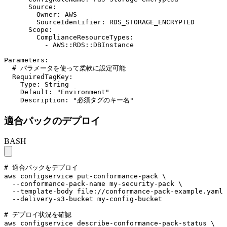
      Source:

        Owner: AWS

        SourceIdentifier: RDS_STORAGE_ENCRYPTED

      Scope:

        ComplianceResourceTypes:

          - AWS::RDS::DBInstance

Parameters:

  # パラメータを使って柔軟に設定可能

  RequiredTagKey:

    Type: String

    Default: "Environment"

    Description: "必須タグのキー名"
適合パックのデプロイ
BASH
# 適合パックをデプロイ

aws configservice put-conformance-pack \

  --conformance-pack-name my-security-pack \

  --template-body file://conformance-pack-example.yaml 
  --delivery-s3-bucket my-config-bucket

# デプロイ状況を確認

aws configservice describe-conformance-pack-status \
