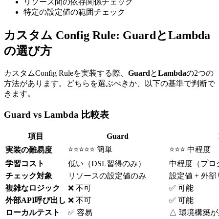
リソース間の依存関係チェック
特定の設定値の範囲チェック
カスタム Config Rule: GuardとLambda
の選び方
カスタムConfig Ruleを実装する際、
Guard
と
Lambda
の2つの
方法があります。どちらを選ぶべきか、以下の基準で判断で
きます。
Guard vs Lambda 比較表
項目
Guard
⭐⭐⭐⭐⭐ 簡単
⭐⭐⭐ 中程度
実装の難易度
学習コスト
低い（DSL習得のみ）
中程度（プロ
チェック対象
リソースの設定値のみ
設定値 + 外
複雑なロジック
❌ 不可
✅ 可能
外部API呼び出し
❌ 不可
✅ 可能
ローカルテスト
✅ 容易
△ 環境構築