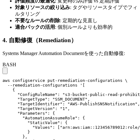
評価頻度の最適化
: 変更時のみ評価 vs 定期評価
対象リソースの絞り込み
: タグやリソースタイプでフィ
ルタリング
不要なルールの削除
: 定期的な見直し
適合パックの活用
: 個別ルールよりも効率的
4. 自動修復（Remediation）
Systems Manager Automation Documentを使った自動修復:
BASH
aws configservice put-remediation-configurations \

  --remediation-configurations '[

    {

      "ConfigRuleName": "s3-bucket-public-read-prohibit
      "TargetType": "SSM_DOCUMENT",

      "TargetIdentifier": "AWS-PublishSNSNotification",

      "TargetVersion": "1",

      "Parameters": {

        "AutomationAssumeRole": {

          "StaticValue": {

            "Values": ["arn:aws:iam::123456789012:role/
          }

        },
