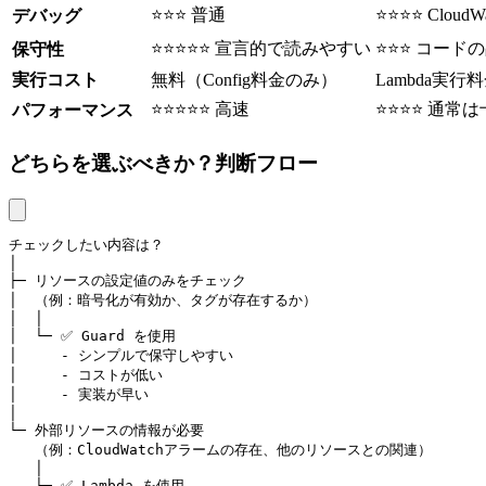
⭐⭐⭐ 普通
⭐⭐⭐⭐ Cloud
デバッグ
⭐⭐⭐⭐⭐ 宣言的で読みやすい
⭐⭐⭐ コード
保守性
実行コスト
無料（Config料金のみ）
Lambda実行
⭐⭐⭐⭐⭐ 高速
⭐⭐⭐⭐ 通常
パフォーマンス
どちらを選ぶべきか？判断フロー
チェックしたい内容は？

│

├─ リソースの設定値のみをチェック

│  （例：暗号化が有効か、タグが存在するか）

│  │

│  └─ ✅ Guard を使用

│     - シンプルで保守しやすい

│     - コストが低い

│     - 実装が早い

│

└─ 外部リソースの情報が必要

   （例：CloudWatchアラームの存在、他のリソースとの関連）

   │

   └─ ✅ Lambda を使用
