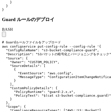
    }

  }

}
Guard ルールのデプロイ
BASH
# Guardルールファイルをアップロード

aws configservice put-config-rule --config-rule '{

  "ConfigRuleName": "s3-bucket-compliance-guard",

  "Description": "S3バケットの暗号化とバージョニングをチェック",
  "Source": {

    "Owner": "CUSTOM_POLICY",

    "SourceDetails": [

      {

        "EventSource": "aws.config",

        "MessageType": "ConfigurationItemChangeNotifica
      }

    ],

    "CustomPolicyDetails": {

      "PolicyRuntime": "guard-2.x.x",

      "PolicyText": "$(cat s3-bucket-compliance.guard)"

    }

  },

  "Scope": {

    "ComplianceResourceTypes": ["AWS::S3::Bucket"]
