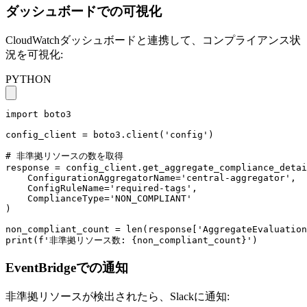
ダッシュボードでの可視化
CloudWatchダッシュボードと連携して、コンプライアンス状
況を可視化:
PYTHON
import boto3

config_client = boto3.client('config')

# 非準拠リソースの数を取得

response = config_client.get_aggregate_compliance_detai
    ConfigurationAggregatorName='central-aggregator',

    ConfigRuleName='required-tags',

    ComplianceType='NON_COMPLIANT'

)

non_compliant_count = len(response['AggregateEvaluation
print(f'非準拠リソース数: {non_compliant_count}')
EventBridgeでの通知
非準拠リソースが検出されたら、Slackに通知: