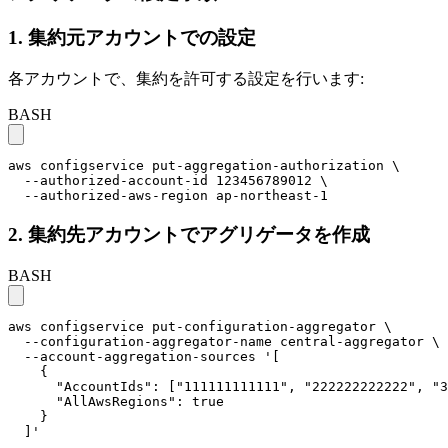
1. 集約元アカウントでの設定
各アカウントで、集約を許可する設定を行います:
BASH
aws configservice put-aggregation-authorization \

  --authorized-account-id 123456789012 \

  --authorized-aws-region ap-northeast-1
2. 集約先アカウントでアグリゲータを作成
BASH
aws configservice put-configuration-aggregator \

  --configuration-aggregator-name central-aggregator \

  --account-aggregation-sources '[

    {

      "AccountIds": ["111111111111", "222222222222", "3
      "AllAwsRegions": true

    }

  ]'