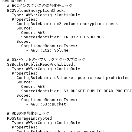
Resources:

  # EC2インスタンスの暗号化チェック

  EC2VolumeEncryptionCheck:

    Type: AWS::Config::ConfigRule

    Properties:

      ConfigRuleName: ec2-volume-encryption-check

      Source:

        Owner: AWS

        SourceIdentifier: ENCRYPTED_VOLUMES

      Scope:

        ComplianceResourceTypes:

          - AWS::EC2::Volume

  # S3バケットのパブリックアクセスブロック

  S3BucketPublicReadProhibited:

    Type: AWS::Config::ConfigRule

    Properties:

      ConfigRuleName: s3-bucket-public-read-prohibited

      Source:

        Owner: AWS

        SourceIdentifier: S3_BUCKET_PUBLIC_READ_PROHIBI
      Scope:

        ComplianceResourceTypes:

          - AWS::S3::Bucket

  # RDSの暗号化チェック

  RDSStorageEncrypted:

    Type: AWS::Config::ConfigRule

    Properties:

      ConfigRuleName: rds-storage-encrypted
