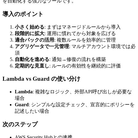
を自動化する強力なツールです。
導入のポイント
小さく始める
: まずはマネージドルールから導入
段階的に拡大
: 運用に慣れてから対象を広げる
適合パックの活用
: 複数ルールを効率的に管理
アグリゲータで一元管理
: マルチアカウント環境では必
須
自動化を進める
: 通知→修復の流れを構築
定期的な見直し
: ルールの有効性を継続的に評価
Lambda vs Guard の使い分け
Lambda
: 複雑なロジック、外部API呼び出しが必要な
場合
Guard
: シンプルな設定チェック、宣言的にポリシーを
記述したい場合
次のステップ
AWS Security Hubとの連携