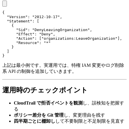
{

  "Version": "2012-10-17",

  "Statement": [

    {

      "Sid": "DenyLeavingOrganization",

      "Effect": "Deny",

      "Action": ["organizations:LeaveOrganization"],

      "Resource": "*"

    }

  ]

}
上記は最小例です。実運用では、特権 IAM 変更やログ削除
系 API の制御を追加していきます。
運用時のチェックポイント
CloudTrail で拒否イベントを観測
し、誤検知を把握す
る
ポリシー差分を Git 管理
し、変更理由を残す
四半期ごとに棚卸し
して不要制限と不足制限を見直す