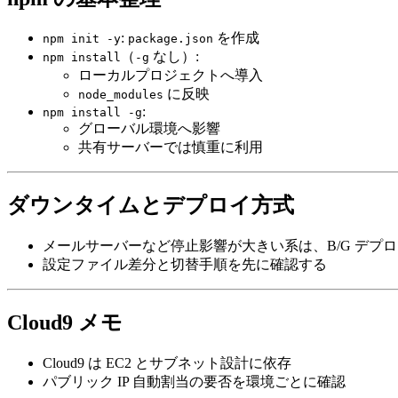
:
を作成
npm init -y
package.json
（
なし）:
npm install
-g
ローカルプロジェクトへ導入
に反映
node_modules
:
npm install -g
グローバル環境へ影響
共有サーバーでは慎重に利用
ダウンタイムとデプロイ方式
メールサーバーなど停止影響が大きい系は、B/G デプ
設定ファイル差分と切替手順を先に確認する
Cloud9 メモ
Cloud9 は EC2 とサブネット設計に依存
パブリック IP 自動割当の要否を環境ごとに確認