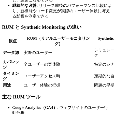
し、迅速に対応できる
継続的な改善
: リリース前後のパフォーマンス比較によ
り、新機能やコード変更が実際のユーザー体験に与え
る影響を測定できる
RUM と Synthetic Monitoring の違い
RUM（リアルユーザーモニタリン
Synthet
観点
グ）
シミュレ
データ源
実際のユーザー
ク
カバレッ
全ユーザーの実体験
特定のシ
ジ
タイミン
ユーザーアクセス時
定期的な
グ
用途
ユーザー体験の把握
問題の早
主な RUM ツール
Google Analytics（GA4）
: ウェブサイトのユーザー行
動分析