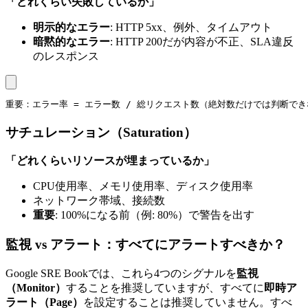
「どれくらい失敗しているか」
明示的なエラー
: HTTP 5xx、例外、タイムアウト
暗黙的なエラー
: HTTP 200だが内容が不正、SLA違反
のレスポンス
重要：エラー率 = エラー数 / 総リクエスト数（絶対数だけでは判断で
サチュレーション（Saturation）
「どれくらいリソースが埋まっているか」
CPU使用率、メモリ使用率、ディスク使用率
ネットワーク帯域、接続数
重要
: 100%になる前（例: 80%）で警告を出す
監視 vs アラート：すべてにアラートすべきか？
Google SRE Bookでは、これら4つのシグナルを
監視
（Monitor）
することを推奨していますが、すべてに
即時ア
ラート（Page）
を設定することは推奨していません。すべ