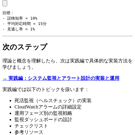
目標：

- 誤検知率 < 10%

- 平均対応時間 < 15分

- 見逃し率 < 1%
次のステップ
理論と概念を理解したら、次は実践編で具体的な実装方法を
学びましょう。
→ 実践編：システム監視とアラート設計の実装と運用
実践編では以下のトピックを扱います：
死活監視（ヘルスチェック）の実装
CloudWatchアラームの詳細設定
運用フェーズ別の監視戦略
監視ダッシュボードの設計
チェックリスト
参考リソース