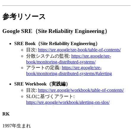
参考リソース
Google SRE（Site Reliability Engineering）
SRE Book（Site Reliability Engineering）
目次:
https://sre.google/sre-book/table-of-contents/
分散システムの監視:
https://sre.google/sre-
book/monitoring-distributed-systems/
アラートの定義:
https://sre.google/sre-
book/monitoring-distributed-systems/#alerting
SRE Workbook（実践編）
目次:
https://sre.google/workbook/table-of-contents/
SLOに基づくアラート:
https://sre.google/workbook/alerting-on-slos/
RK
1997年生まれ