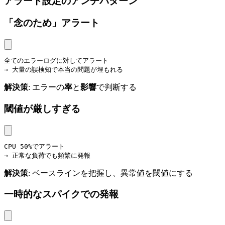
アラート設定のアンチパターン
「念のため」アラート
全てのエラーログに対してアラート

→ 大量の誤検知で本当の問題が埋もれる
解決策
: エラーの
率
と
影響
で判断する
閾値が厳しすぎる
CPU 50%でアラート

→ 正常な負荷でも頻繁に発報
解決策
: ベースラインを把握し、異常値を閾値にする
一時的なスパイクでの発報