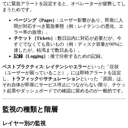
てに緊急アラートを設定すると、オペレーターが疲弊してし
まうためです。
ページング（Pages）
: ユーザー影響があり、即座に人
間が対応すべき緊急事態（例：レイテンシの悪化、エ
ラー率の急増）。
チケット（Tickets）
: 数日以内に対応が必要だが、今
すぐでなくても良いもの（例：ディスク容量が90%に
達したが、枯渇まで数日ある）。
記録（Logging）
: 後で分析するための記録。
ベストプラクティス
:
レイテンシ
や
エラー
といった「症状
（ユーザーが困っていること）」には即時アラートを設定
し、
トラフィック
や
サチュレーション
といった「原因」は、
それ自体が即座にサービス停止につながらない限り、チケッ
ト起票やダッシュボードでの確認に留めるのが一般的です。
監視の種類と階層
レイヤー別の監視