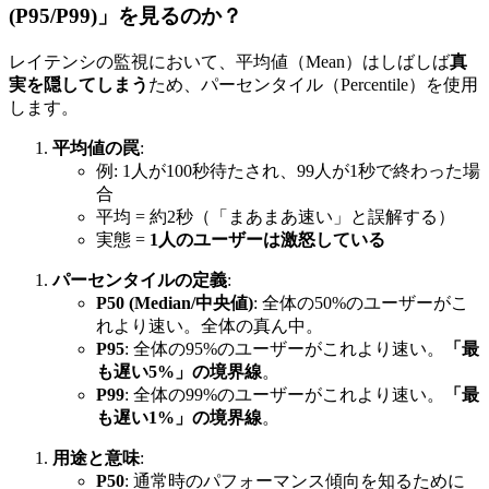
(P95/P99)」を見るのか？
レイテンシの監視において、平均値（Mean）はしばしば
真
実を隠してしまう
ため、パーセンタイル（Percentile）を使用
します。
平均値の罠
:
例: 1人が100秒待たされ、99人が1秒で終わった場
合
平均 = 約2秒（「まあまあ速い」と誤解する）
実態 =
1人のユーザーは激怒している
パーセンタイルの定義
:
P50 (Median/中央値)
: 全体の50%のユーザーがこ
れより速い。全体の真ん中。
P95
: 全体の95%のユーザーがこれより速い。
「最
も遅い5%」の境界線
。
P99
: 全体の99%のユーザーがこれより速い。
「最
も遅い1%」の境界線
。
用途と意味
:
P50
: 通常時のパフォーマンス傾向を知るために