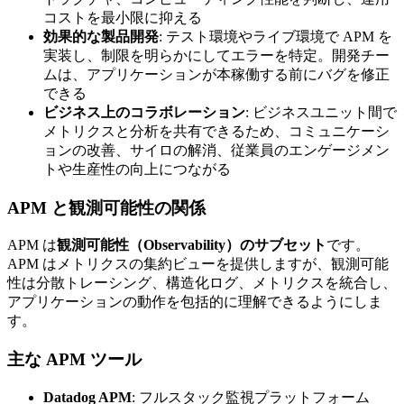
コストを最小限に抑える
効果的な製品開発
: テスト環境やライブ環境で APM を
実装し、制限を明らかにしてエラーを特定。開発チー
ムは、アプリケーションが本稼働する前にバグを修正
できる
ビジネス上のコラボレーション
: ビジネスユニット間で
メトリクスと分析を共有できるため、コミュニケーシ
ョンの改善、サイロの解消、従業員のエンゲージメン
トや生産性の向上につながる
APM と観測可能性の関係
APM は
観測可能性（Observability）のサブセット
です。
APM はメトリクスの集約ビューを提供しますが、観測可能
性は分散トレーシング、構造化ログ、メトリクスを統合し、
アプリケーションの動作を包括的に理解できるようにしま
す。
主な APM ツール
Datadog APM
: フルスタック監視プラットフォーム