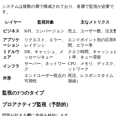
システムは複数の層で構成されており、各層で監視が必要で
す。
レイヤー
監視対象
主なメトリクス
ビジネス
KPI、コンバージョン
売上、ユーザー数、注文
アプリケ
リクエスト、エラー、
エンドポイント別の応答
ーション
レイテンシ
間、エラー率
ミドルウ
DB、キャッシュ、メ
クエリ時間、キャッシュ
ェア
ッセージキュー
ト率、キュー滞留
サーバー、ネットワー
CPU、メモリ、ディスク
インフラ
ク
ットワーク
エンドユーザー視点の
死活、レスポンスタイム
外形
可用性
測値）
監視の3つのタイプ
プロアクティブ監視（予防的）
問題が起きる
前
に兆候を検知します。