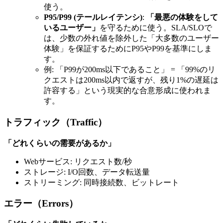
使う。
P95/P99 (テールレイテンシ)
:
「最悪の体験をして
いるユーザー」
を守るために使う。SLA/SLOで
は、少数の外れ値を除外した「大多数のユーザー
体験」を保証するためにP95やP99を基準にしま
す。
例: 「P99が200ms以下であること」 = 「99%のリ
クエストは200ms以内で返すが、残り1%の遅延は
許容する」という現実的な合意形成に使われま
す。
トラフィック（Traffic）
「どれくらいの需要があるか」
Webサービス: リクエスト数/秒
ストレージ: I/O回数、データ転送量
ストリーミング: 同時接続数、ビットレート
エラー（Errors）