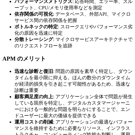
パフォーマンスメトリクス
: 応答時間、エラー率、スル
ープット、CPU/メモリ使用率などを測定
依存関係の可視化
: データベース、外部API、マイクロ
サービス間の依存関係を把握
ボトルネックの特定
: スロークエリやパフォーマンス劣
化の原因を迅速に特定
分散トレーシング
: マイクロサービスアーキテクチャで
のリクエストフローを追跡
APM のメリット
迅速な診断と復旧
: 問題の原因を素早く特定し、ダウン
タイムを最小限に抑える。ほんの数分のダウンタイム
が経済的損失を引き起こす可能性があるため、迅速な
診断は重要
顧客満足度の向上
: アプリケーション全体で問題が発生
している箇所を特定し、デジタルカスタマージャーニ
ーにおける一般的な問題を明らかにすることで、エン
ドユーザーに最大の価値を提供できる
運用コストの削減
: アプリケーションの最適なパフォー
マンスを維持するために必要なリソース、インフラス
トラクチャ、コンピューティング性能を判断し、運用