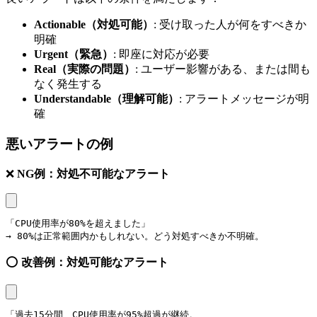
Actionable（対処可能）
: 受け取った人が何をすべきか
明確
Urgent（緊急）
: 即座に対応が必要
Real（実際の問題）
: ユーザー影響がある、または間も
なく発生する
Understandable（理解可能）
: アラートメッセージが明
確
悪いアラートの例
❌
NG例：対処不可能なアラート
「CPU使用率が80%を超えました」

→ 80%は正常範囲内かもしれない。どう対処すべきか不明確。
⭕
改善例：対処可能なアラート
「過去15分間、CPU使用率が95%超過が継続。
