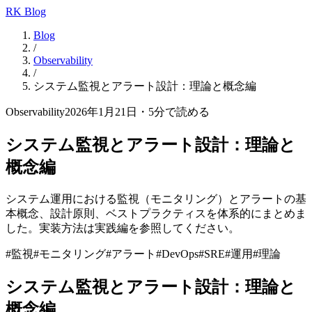
RK Blog
Blog
/
Observability
/
システム監視とアラート設計：理論と概念編
Observability
2026年1月21日
・
5
分で読める
システム監視とアラート設計：理論と
概念編
システム運用における監視（モニタリング）とアラートの基
本概念、設計原則、ベストプラクティスを体系的にまとめま
した。実装方法は実践編を参照してください。
#
監視
#
モニタリング
#
アラート
#
DevOps
#
SRE
#
運用
#
理論
システム監視とアラート設計：理論と
概念編