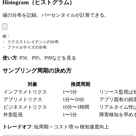
Histogram（ヒストグラム）
値の分布を記録。パーセンタイルが計算できる。
例：

- リクエストレイテンシの分布

- ファイルサイズの分布
使い方
: P50、P95、P99などを見る
サンプリング周期の決め方
対象
推奨周期
インフラメトリクス
1〜5分
リソース監視は
アプリメトリクス
1分〜10分
アプリ固有の頻
ビジネスメトリクス
10分〜1時間
リアルタイム性
外形監視
1〜5分
障害検知を早め
トレードオフ
: 短周期 = コスト増 vs 検知速度向上