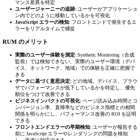
マンス差異を特定
ユーザージャーニーの追跡
: ユーザーがアプリケーショ
ン内でどのように移動しているかを可視化
JavaScript エラーの検知
: フロントエンドで発生するエ
ラーをリアルタイムで捕捉
RUM のメリット
実際のユーザー体験を測定
: Synthetic Monitoring（合成
監視）では検知できない、実際のユーザー環境（デバ
イス、ネットワーク、地域）での体験を正確に把握で
きる
データに基づく意思決定
: どの地域、デバイス、ブラウ
ザでパフォーマンスが低下しているかを特定し、優先
順位をつけて改善できる
ビジネスインパクトの可視化
: ページ読み込み時間とコ
ンバージョン率、直帰率などのビジネス指標との相関
関係を明らかにし、パフォーマンス改善の ROI を証明
できる
フロントエンドエラーの早期検知
: ユーザーが報告する
前に JavaScript エラーやレンダリングの問題を検知