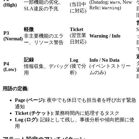
一部機能の劣化、
(Datadog:
, New
Warn
(当日中
(High)
Relic:
)
Warning
SLA違反の予兆
に対応)
軽微
Ticket
P3
(翌営業
非主要機能のエラ
Warning / Info
(Normal)
日対応)
ー、リソース警告
記録
Log
Info / No Data
P4
(後で分
(イベントストリー
情報収集、デバッグ
(Low)
析)
ムのみ)
用
用語の定義
:
Page (ページ)
: 夜中でも休日でも担当者を呼び出す緊急
通知
Ticket (チケット)
: 業務時間内に処理するタスク
Log (ログ)
: 記録として残し、事後分析や傾向把握に使
用