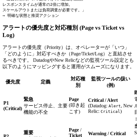
レスポンスタイムが通常の2倍に増加。

スケールアウトまたは負荷調査が必要です。」

→ 明確な状態と推奨アクション
アラートの優先度と対応種別 (Page vs Ticket vs
Log)
アラートの優先度（Priority）は、オペレーターが「いつ」
「どのように」対応すべきか（Page/Ticket/Log）と直結させ
るべきです。 DatadogやNew Relicなどの監視ツール設定とも
以下のようにマッピングすると運用がスムーズになります。
対応種
監視ツールの扱い
優先度
定義
別
(例)
即
緊急
Page
Critical / Alert
P1
(叩き起
サービス停止、主要
(Datadog:
, New
Alert
(Critical)
Relic:
)
こす)
Critical
機能の不全
Page
/
重要
Warning / Critical
Ticket
P2