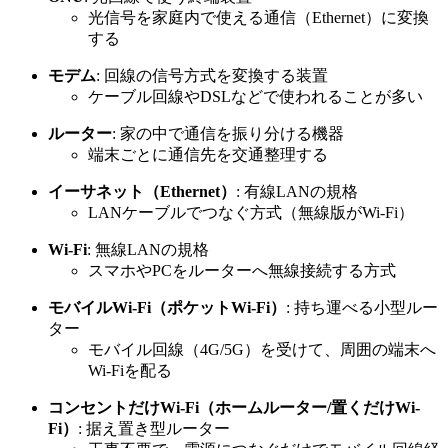
光信号を家庭内で使える通信（Ethernet）に変換
する
モデム
: 回線の信号方式を変換する装置
ケーブル回線やDSLなどで使われることが多い
ルーター
: 家の中で通信を振り分ける機器
端末ごとに通信先を交通整理する
イーサネット（Ethernet）
: 有線LANの規格
LANケーブルでつなぐ方式（無線版がWi-Fi）
Wi-Fi
: 無線LANの規格
スマホやPCをルーターへ無線接続する方式
モバイルWi-Fi（ポケットWi-Fi）
: 持ち運べる小型ルー
ター
モバイル回線（4G/5G）を受けて、周囲の端末へ
Wi-Fiを配る
コンセントだけWi-Fi（ホームルーター/置くだけWi-
Fi）
: 据え置き型ルーター