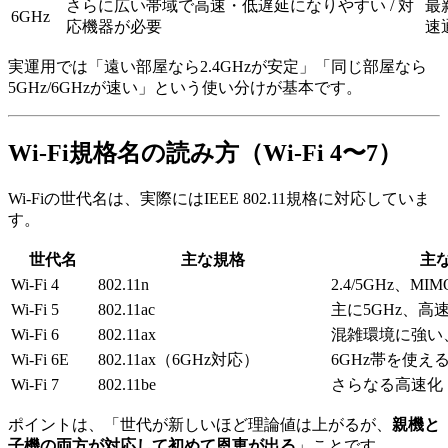
さらに広い帯域で高速・低遅延になりやすい / 対
最
6GHz
応機器が必要
速
実運用では「遠い部屋なら2.4GHzが安定」「同じ部屋なら
5GHz/6GHzが速い」という使い分けが基本です。
Wi-Fi規格名の読み方（Wi-Fi 4〜7）
Wi-Fiの世代名は、実際にはIEEE 802.11規格に対応していま
す。
世代名
主な規格
主
Wi-Fi 4
802.11n
2.4/5GHz、M
Wi-Fi 5
802.11ac
主に5GHz、高
Wi-Fi 6
802.11ax
混雑環境に強い
Wi-Fi 6E
802.11ax（6GHz対応）
6GHz帯を使え
Wi-Fi 7
802.11be
さらなる高速化
ポイントは、「世代が新しいほど理論値は上がるが、
親機と
子機の両方が対応して初めて恩恵が出る
」ことです。