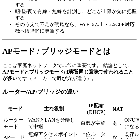
する
朝/昼/夜で有線・無線を計測し、どこが上限か先に把握
する
そのうえで不足が明確なら、Wi-Fi 6以上・2.5GbE対応
機へ段階的に更新する
APモード / ブリッジモードとは
ここは家庭ネットワークで非常に重要です。 結論として、
APモードとブリッジモードは実質同じ意味で使われること
が多い
です（メーカーで呼び方が違う）。
ルーター/AP/ブリッジの違い
IP配布
モード
主な役割
NAT
（DHCP）
ルーター
WANとLANを分離し
ONU
自機が実施
あり
モード
て中継
にな
無線アクセスポイント
上位ルーター
既存ル
APモード
なし