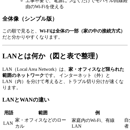
工事不要で、電源につなぐだけでモバイル回線経
由のWi-Fiを使える
全体像（シンプル版）
この順で見ると、
Wi-Fiは全体の一部（家の中の接続方式）
だと分かりやすくなります。
LANとは何か（図と表で整理）
LAN（Local Area Network）は、
家・オフィスなど限られた
範囲のネットワーク
です。 インターネット（外）と
LAN（内）を分けて考えると、トラブル切り分けが速くな
ります。
LANとWANの違い
用語
範囲
例
家・オフィスなどのロー
自
家庭内のWi-Fi、有線
LAN
カル
LAN
者