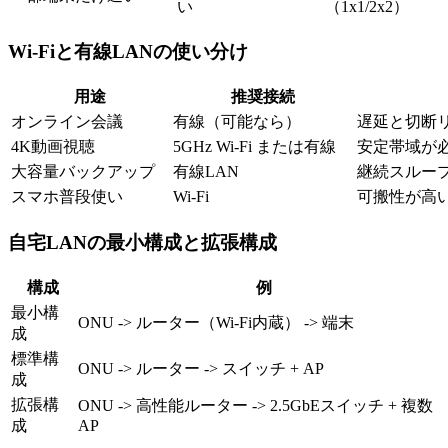
い
（1x1/2x2）
Wi-Fiと有線LANの使い分け
用途
推奨接続
オンライン会議
有線（可能なら）
遅延と切断
4K動画視聴
5GHz Wi-Fi または有線
安定帯域が
大容量バックアップ
有線LAN
継続スルー
スマホ普段使い
Wi-Fi
可搬性が高
自宅LANの最小構成と拡張構成
構成
例
最小構
ONU -> ルーター（Wi-Fi内蔵） -> 端末
成
標準構
ONU -> ルーター -> スイッチ + AP
成
拡張構
ONU -> 高性能ルーター -> 2.5GbEスイッチ + 複数
成
AP