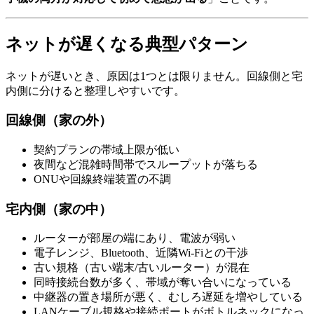
ネットが遅くなる典型パターン
ネットが遅いとき、原因は1つとは限りません。回線側と宅
内側に分けると整理しやすいです。
回線側（家の外）
契約プランの帯域上限が低い
夜間など混雑時間帯でスループットが落ちる
ONUや回線終端装置の不調
宅内側（家の中）
ルーターが部屋の端にあり、電波が弱い
電子レンジ、Bluetooth、近隣Wi-Fiとの干渉
古い規格（古い端末/古いルーター）が混在
同時接続台数が多く、帯域が奪い合いになっている
中継器の置き場所が悪く、むしろ遅延を増やしている
LANケーブル規格や接続ポートがボトルネックになっ