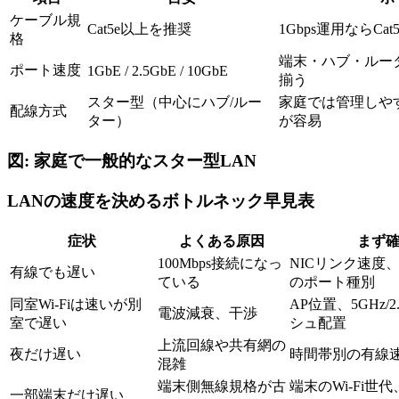
ケーブル規
Cat5e以上を推奨
1Gbps運用ならC
格
端末・ハブ・ルー
ポート速度
1GbE / 2.5GbE / 10GbE
揃う
スター型（中心にハブ/ルー
家庭では管理しや
配線方式
ター）
が容易
図: 家庭で一般的なスター型LAN
LANの速度を決めるボトルネック早見表
症状
よくある原因
まず
100Mbps接続になっ
NICリンク速度
有線でも遅い
ている
のポート種別
同室Wi-Fiは速いが別
AP位置、5GHz/
電波減衰、干渉
室で遅い
シュ配置
上流回線や共有網の
夜だけ遅い
時間帯別の有線
混雑
端末側無線規格が古
端末のWi-Fi世
一部端末だけ遅い