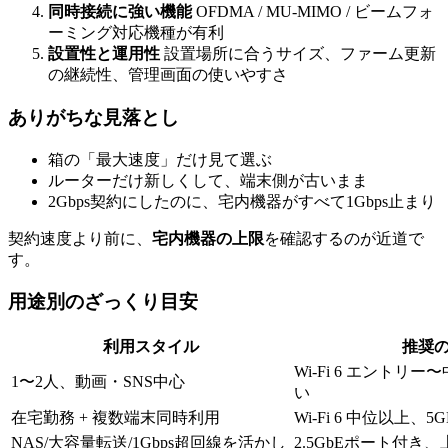
同時接続に強い機能
OFDMA / MU-MIMO / ビームフォ
ーミング対応機種が有利
設置性と運用性
設置場所に合うサイズ、ファーム更新
の継続性、管理画面の使いやすさ
ありがちな見落とし
箱の「最大速度」だけ見て選ぶ
ルーターだけ新しくして、端末側が古いまま
2Gbps契約にしたのに、宅内機器がすべて1Gbps止まり
契約速度より前に、
宅内機器の上限
を確認するのが近道で
す。
用途別のざっくり目安
利用スタイル
推奨
Wi-Fi 6 エントリ
1〜2人、動画・SNS中心
い
在宅勤務 + 複数端末同時利用
Wi-Fi 6 中位以上、
NAS/大容量転送/1Gbps超回線を活かし
2.5GbEポート付き