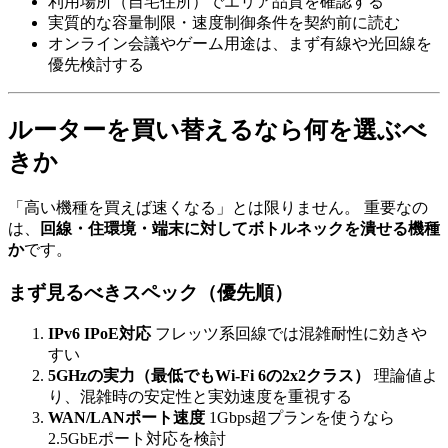
利用場所（自宅住所）でエリア品質を確認する
実質的な容量制限・速度制御条件を契約前に読む
オンライン会議やゲーム用途は、まず有線や光回線を
優先検討する
ルーターを買い替えるなら何を選ぶべ
きか
「高い機種を買えば速くなる」とは限りません。 重要なの
は、
回線・住環境・端末に対してボトルネックを潰せる機種
か
です。
まず見るべきスペック（優先順）
IPv6 IPoE対応
フレッツ系回線では混雑耐性に効きや
すい
5GHzの実力（最低でもWi-Fi 6の2x2クラス）
理論値よ
り、混雑時の安定性と実効速度を重視する
WAN/LANポート速度
1Gbps超プランを使うなら
2.5GbEポート対応を検討