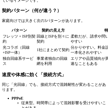
ているイメージです。
契約パターン（何が違う？）
家庭向けでは大きく次の3パターンがあります。
パターン
契約の見え方
フレッツ + ISP別契
回線とISPを別々に
柔軟だが、請求や問
約
契約
やすい
光コラボ（回線
分かりやすい。料金
1社にまとめて契約
+ISP一体）
一本化されやすい
独自回線系サービ
事業者独自の回線
エリアや品質傾向が
ス
網を利用
速なこともある
速度や体感に効く「接続方式」
同じ「光回線」でも、接続方式で混雑耐性が変わることがあ
ります。
PPPoE
従来型。時間帯によって混雑影響を受けやすいこ
とがある