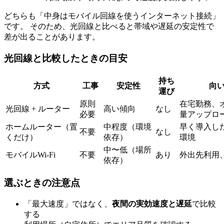
どちらも「中身はモバイル回線を使うインターネット接続」
です。 そのため、光回線と比べると帯域や遅延の安定性で
差が出ることがあります。
光回線と比較したときの目安
持ち
方式
工事
安定性
向
運び
原則
在宅勤務、
光回線 + ルーター
高い傾向
なし
必要
量アップロ
ホームルーター（置
中程度（環境
早く導入し
不要
なし
くだけ）
依存）
環境
中〜低（場所
モバイルWi-Fi
不要
あり
外出先利用
依存）
選ぶときの注意点
「最大速度」ではなく、
夜間の実効速度と遅延
で比較
する