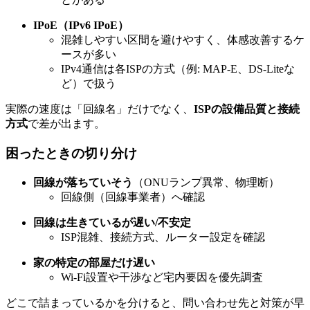
IPoE（IPv6 IPoE）
混雑しやすい区間を避けやすく、体感改善するケ
ースが多い
IPv4通信は各ISPの方式（例: MAP-E、DS-Liteな
ど）で扱う
実際の速度は「回線名」だけでなく、
ISPの設備品質と接続
方式
で差が出ます。
困ったときの切り分け
回線が落ちていそう
（ONUランプ異常、物理断）
回線側（回線事業者）へ確認
回線は生きているが遅い/不安定
ISP混雑、接続方式、ルーター設定を確認
家の特定の部屋だけ遅い
Wi-Fi設置や干渉など宅内要因を優先調査
どこで詰まっているかを分けると、問い合わせ先と対策が早