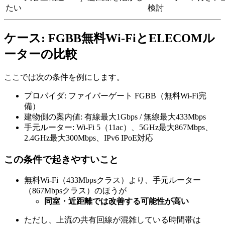
たい
検討
ケース: FGBB無料Wi-FiとELECOMル
ーターの比較
ここでは次の条件を例にします。
プロバイダ: ファイバーゲート FGBB（無料Wi-Fi完
備）
建物側の案内値: 有線最大1Gbps / 無線最大433Mbps
手元ルーター: Wi-Fi 5（11ac）、5GHz最大867Mbps、
2.4GHz最大300Mbps、IPv6 IPoE対応
この条件で起きやすいこと
無料Wi-Fi（433Mbpsクラス）より、手元ルーター
（867Mbpsクラス）のほうが
同室・近距離では改善する可能性が高い
ただし、上流の共有回線が混雑している時間帯は