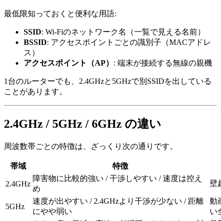
最低限知っておくと便利な用語:
SSID
: Wi-Fiのネットワーク名（一覧で見える名前）
BSSID
: アクセスポイントごとの識別子（MACアドレ
ス）
アクセスポイント（AP）
: 端末が接続する無線の親機
1台のルーターでも、2.4GHzと5GHzで別SSIDを出している
ことがあります。
2.4GHz / 5GHz / 6GHz の違い
周波数帯ごとの特徴は、ざっくり次の通りです。
帯域
特徴
障害物に比較的強い / 干渉しやすい / 速度は控え
壁
2.4GHz
め
速度が出やすい / 2.4GHzより干渉が少ない / 距離
動
5GHz
にやや弱い
い