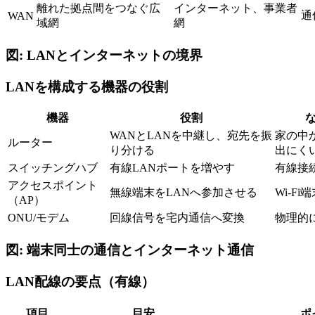
離れた拠点間をつなぐ広
インターネット、事業者
通
WAN
域網
網
図: LANとインターネットの境界
LANを構成する機器の役割
機器
役割
WANとLANを中継し、宛先を振
家の中
ルーター
り分ける
出にく
スイッチングハブ
有線LANポートを増やす
有線接
アクセスポイント
無線端末をLANへ参加させる
Wi-F
（AP）
ONU/モデム
回線信号を宅内通信へ変換
物理的
図: 端末同士の通信とインターネット通信
LAN配線の要点（有線）
項目
目安
ポ