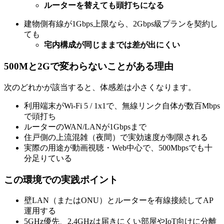
ルーターを替えても頭打ちになる
建物側有線が1Gbps上限なら、2Gbps級プランを契約し
ても
宅内構成が同じままでは差が出にくい
500Mと2Gで変わらないことがある理由
次のどれかが該当すると、体感差は小さくなります。
利用端末がWi-Fi 5 / 1x1で、無線リンク自体が数百Mbps
で頭打ち
ルーターのWAN/LANが1Gbpsまで
住戸側の上流混雑（夜間）で実効速度が制限される
実際の用途が動画視聴・Web中心で、500Mbpsでも十
分足りている
この環境での実践ポイント
壁LAN（またはONU）とルーターを有線接続してAP
運用する
5GHz優先、2.4GHzは届きにくい部屋やIoT向けに分離