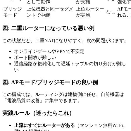
として動作
が実施
強化
ブリッジ
上位機器と同一セグメ
上位ルーター
APモ
なし
モード
ントで中継
が実施
れる
図: 二重ルーターになっている悪い例
この状態だと、二重NATになりやすく、次の問題が出ます。
オンラインゲームやVPNで不安定
ポート開放が難しい
通信経路が複雑化して遅延トラブルの切り分けが難し
い
図: APモード/ブリッジモードの良い例
この構成では、ルーティングは建物側に任せ、自前機器は
「電波品質の改善」に集中できます。
実践ルール（迷ったらこれ）
上流にすでにルーターがある
（マンション無料Wi-Fi、