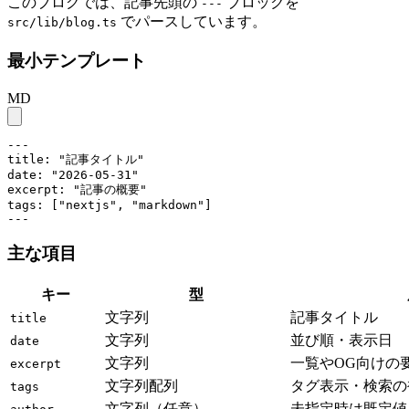
このブログでは、記事先頭の
ブロックを
---
でパースしています。
src/lib/blog.ts
最小テンプレート
MD
---

title: "記事タイトル"

date: "2026-05-31"

excerpt: "記事の概要"

tags: ["nextjs", "markdown"]

---
主な項目
キー
型
文字列
記事タイトル
title
文字列
並び順・表示日
date
文字列
一覧やOG向けの
excerpt
文字列配列
タグ表示・検索の
tags
文字列（任意）
未指定時は既定