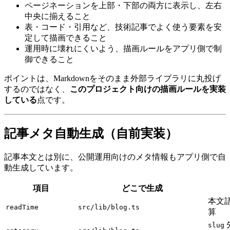
ページネーションを上部・下部の両方に表示し、左右
中央に揃えること
表・コード・引用など、技術記事でよく使う要素を安
定して描画できること
運用時に壊れにくいよう、描画ルールをアプリ側で制
御できること
ポイントは、Markdownをそのまま外部ライブラリに丸投げ
するのではなく、
このプロジェクト向けの描画ルールを実装
している
点です。
記事メタ自動生成（自前実装）
記事本文とは別に、公開運用向けのメタ情報もアプリ側で自
動生成しています。
項目
どこで生成
本文
readTime
src/lib/blog.ts
算
slug