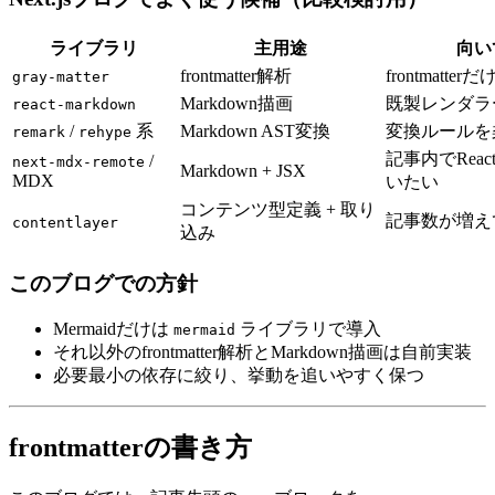
ライブラリ
主用途
向い
frontmatter解析
frontmatt
gray-matter
Markdown描画
既製レンダラ
react-markdown
/
系
Markdown AST変換
変換ルールを
remark
rehype
記事内でRea
/
next-mdx-remote
Markdown + JSX
MDX
いたい
コンテンツ型定義 + 取り
記事数が増え
contentlayer
込み
このブログでの方針
Mermaidだけは
ライブラリで導入
mermaid
それ以外のfrontmatter解析とMarkdown描画は自前実装
必要最小の依存に絞り、挙動を追いやすく保つ
frontmatterの書き方