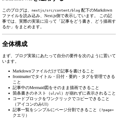
このブログは、
配下のMarkdown
nextjs/src/content/blog
ファイルを読み込み、Next.js側で表示しています。 この記
事では、実際の実装に沿って「記事をどう書き、どう描画す
るか」をまとめます。
全体構成
まず、ブログ実装にあたって自分の要件を次のように置いて
います。
Markdownファイルだけで記事を書けること
frontmatterでタイトル・日付・要約・タグを管理できる
こと
記事中のMermaid図をそのまま描画できること
箇条書きのネスト（
）が崩れずに表示されること
ul/ol
コードブロックをワンクリックでコピーできること
（アイコンのみUI）
記事一覧をシンプルにページ分割できること（
?page=
クエリ）