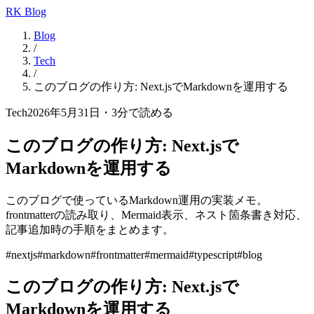
RK Blog
Blog
/
Tech
/
このブログの作り方: Next.jsでMarkdownを運用する
Tech
2026年5月31日
・
3
分で読める
このブログの作り方: Next.jsで
Markdownを運用する
このブログで使っているMarkdown運用の実装メモ。
frontmatterの読み取り、Mermaid表示、ネスト箇条書き対応、
記事追加時の手順をまとめます。
#
nextjs
#
markdown
#
frontmatter
#
mermaid
#
typescript
#
blog
このブログの作り方: Next.jsで
Markdownを運用する