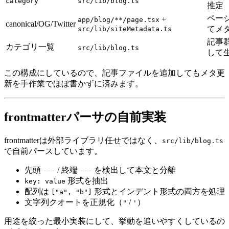
category
src/lib/blog.ts
推定
ペー
+
app/blog/**/page.tsx
canonical/OG/Twitter
てメ
src/lib/siteMetadata.ts
記事
カテゴリ一覧
src/lib/blog.ts
して
この構成にしているので、記事ファイルを追加してもメタ更
新を手作業でほぼ書かずに済みます。
frontmatterパーサの自前実装
frontmatterは外部ライブラリ任せではなく、
src/lib/blog.ts
で自前パースしています。
先頭
/ 終端
を検出して本文と分離
---
---
形式を抽出
key: value
配列は
形式とインデント形式の両方を処理
["a", "b"]
文字列クオートを正規化（
/
）
"
'
用途を絞った最小実装にして、挙動を追いやすくしているの