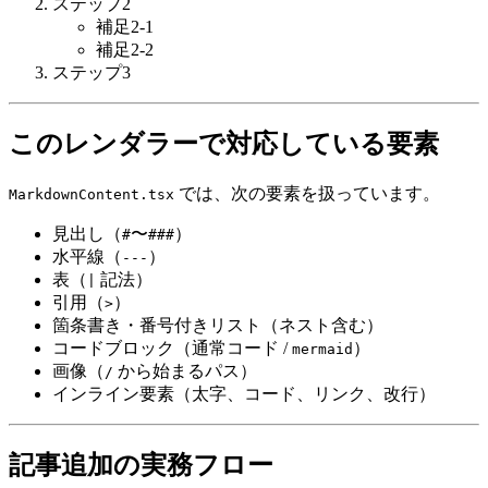
ステップ2
補足2-1
補足2-2
ステップ3
このレンダラーで対応している要素
では、次の要素を扱っています。
MarkdownContent.tsx
見出し（
〜
）
#
###
水平線（
）
---
表（
記法）
|
引用（
）
>
箇条書き・番号付きリスト（ネスト含む）
コードブロック（通常コード /
）
mermaid
画像（
から始まるパス）
/
インライン要素（太字、コード、リンク、改行）
記事追加の実務フロー