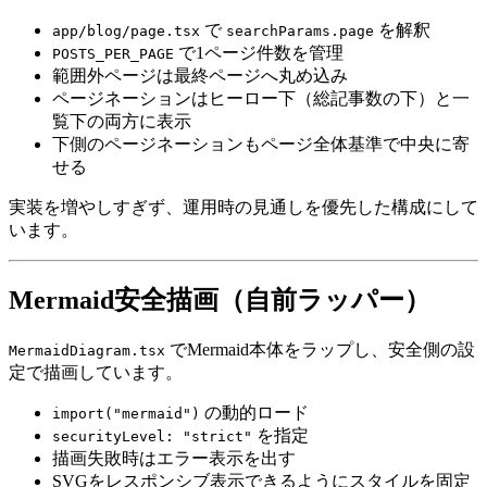
で
を解釈
app/blog/page.tsx
searchParams.page
で1ページ件数を管理
POSTS_PER_PAGE
範囲外ページは最終ページへ丸め込み
ページネーションはヒーロー下（総記事数の下）と一
覧下の両方に表示
下側のページネーションもページ全体基準で中央に寄
せる
実装を増やしすぎず、運用時の見通しを優先した構成にして
います。
Mermaid安全描画（自前ラッパー）
でMermaid本体をラップし、安全側の設
MermaidDiagram.tsx
定で描画しています。
の動的ロード
import("mermaid")
を指定
securityLevel: "strict"
描画失敗時はエラー表示を出す
SVGをレスポンシブ表示できるようにスタイルを固定