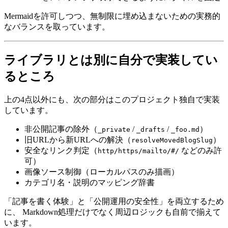
Mermaidを許可しつつ、無制限に埋め込まないための実務的
なバランスを取っています。
ライブラリとは別に自分で実装してい
るところ
上の4点以外にも、次の部分はこのプロジェクト独自で実装
しています。
非公開記事の除外（
/
/
）
_private
_drafts
_foo.md
旧URLから新URLへの解決（
）
resolveMovedBlogSlug
安全なリンク判定（
などのみ許
http/https/mailto/#/
可）
画像ソース制御（ローカルパスのみ描画）
カテゴリ名・説明のマッピング辞書
「記事を書く体験」と「公開運用の安全性」を両立するため
に、 Markdown処理だけでなく周辺ロジックも自前で揃えて
います。