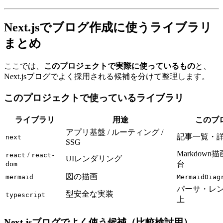
Next.jsでブログ作成に使うライブラリ
まとめ
ここでは、
このプロジェクトで実際に使っているもの
と、
Next.jsブログでよく採用される候補を分けて整理します。
このプロジェクトで使っているライブラリ
ライブラリ
用途
このブ
アプリ基盤 / ルーティング /
記事一覧・
next
SSG
Markdow
/
react
react-
UIレンダリング
台
dom
図の描画
mermaid
MermaidDiag
パーサ・レ
型安全な実装
typescript
上
Next.jsブログでよく使う候補（比較検討用）