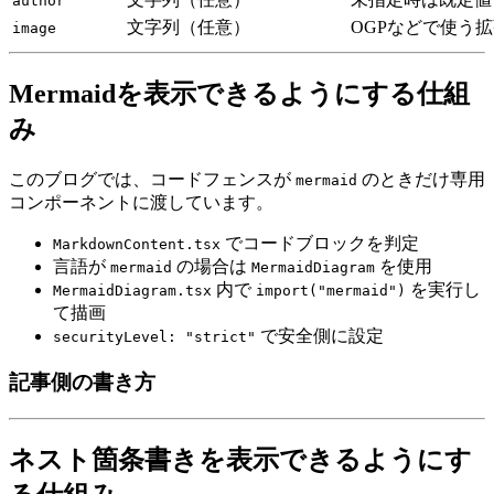
author
文字列（任意）
OGPなどで使う
image
Mermaidを表示できるようにする仕組
み
このブログでは、コードフェンスが
のときだけ専用
mermaid
コンポーネントに渡しています。
でコードブロックを判定
MarkdownContent.tsx
言語が
の場合は
を使用
mermaid
MermaidDiagram
内で
を実行し
MermaidDiagram.tsx
import("mermaid")
て描画
で安全側に設定
securityLevel: "strict"
記事側の書き方
ネスト箇条書きを表示できるようにす