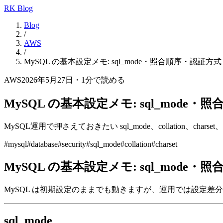
RK Blog
Blog
/
AWS
/
MySQL の基本設定メモ: sql_mode・照合順序・認証方式
AWS
2026年5月27日
・
1
分で読める
MySQL の基本設定メモ: sql_mode
MySQL運用で押さえておきたい sql_mode、collation
#
mysql
#
database
#
security
#
sql_mode
#
collation
#
charset
MySQL の基本設定メモ: sql_mode
MySQL は初期設定のままでも動きますが、運用では設定
sql_mode