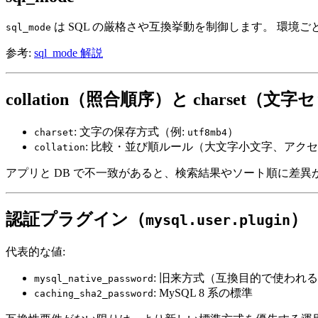
は SQL の厳格さや互換挙動を制御します。 環境ご
sql_mode
参考:
sql_mode 解説
collation（照合順序）と charset（文
: 文字の保存方式（例:
）
charset
utf8mb4
: 比較・並び順ルール（大文字小文字、アク
collation
アプリと DB で不一致があると、検索結果やソート順に差異
認証プラグイン（
）
mysql.user.plugin
代表的な値:
: 旧来方式（互換目的で使われ
mysql_native_password
: MySQL 8 系の標準
caching_sha2_password