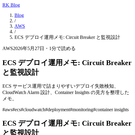
RK Blog
Blog
/
AWS
/
ECS デプロイ運用メモ: Circuit Breaker と監視設計
AWS
2026年5月27日
・
1
分で読める
ECS デプロイ運用メモ: Circuit Breaker
と監視設計
ECS サービス運用で詰まりやすいデプロイ失敗検知、
CloudWatch Alarm 設計、Container Insights の見方を整理した
メモ。
#
aws
#
ecs
#
cloudwatch
#
deployment
#
monitoring
#
container insights
ECS デプロイ運用メモ: Circuit Breaker
と監視設計