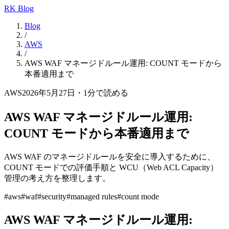
RK Blog
Blog
/
AWS
/
AWS WAF マネージドルール運用: COUNT モードから
本番適用まで
AWS
2026年5月27日
・
1
分で読める
AWS WAF マネージドルール運用:
COUNT モードから本番適用まで
AWS WAF のマネージドルールを安全に導入するために、
COUNT モードでの評価手順と WCU（Web ACL Capacity）
管理の考え方を整理します。
#
aws
#
waf
#
security
#
managed rules
#
count mode
AWS WAF マネージドルール運用: